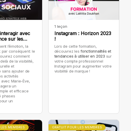
1 leçon
nteragir avec
Instagram : Horizon 2023
nce sur les
!
ociaux
ent l’émotion, la
Lors de cette formation,
t par conséquent: le
découvrez les
fonctionnalités et
couvrez comment
tendances à utiliser en 2023
sur
elà de la visibilité,
votre compte professionnel
urelle et
Instagram pour augmenter votre
e sans ajouter de
visibilité de marque !
s activités
 avec Marie-Ève,
tagera un
mple et efficace
6 phases
 pour un
puissant sur les
ux.
 LES MEMBRES
GRATUIT POUR LES MEMBRES