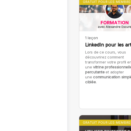
GRATUIT POUR LES MEMBRE
1 leçon
LinkedIn pour les art
Lors de ce cours, vous
découvrirez comment
transformer votre profil e
une
vitrine professionnell
percutante
et adopter
une
communication simpl
ciblée
.
GRATUIT POUR LES MEMBRE