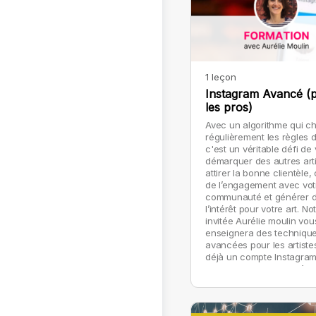
1 leçon
Instagram Avancé (
les pros)
Avec un algorithme qui c
régulièrement les règles d
c'est un véritable défi de
démarquer des autres arti
attirer la bonne clientèle,
de l’engagement avec vot
communauté et générer 
l’intérêt pour votre art. No
invitée Aurélie moulin vou
enseignera des techniqu
avancées pour les artiste
déjà un compte Instagra
qui souhaitent mieux s’y i
pour optimiser ce média 
plein potentiel.