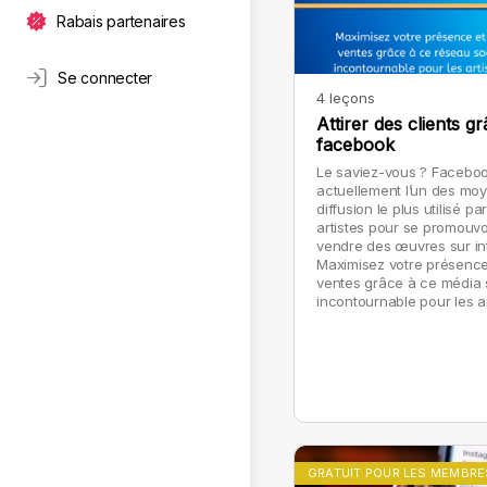
Rabais partenaires
Se connecter
4 leçons
Attirer des clients g
facebook
Le saviez-vous ? Faceboo
actuellement l’un des mo
diffusion le plus utilisé par
artistes pour se promouvo
vendre des œuvres sur int
Maximisez votre présence
ventes grâce à ce média 
incontournable pour les ar
GRATUIT POUR LES MEMBRE