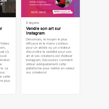
5 leçons
ur
Vendre son art sur
Instagram
Désormais, le moyen le plus
’idées
efficace et le moins coûteux
tion,
pour un artiste ou un créateur
ail s’y
d’accroître la visibilité pour son
art et ses créations est d’utiliser
générer
Instagram. Découvrez comment
te
utiliser adéquatement cette
ne. Le
plateforme pour mettre en valeur
pour
vos créations!
e cette
re plus