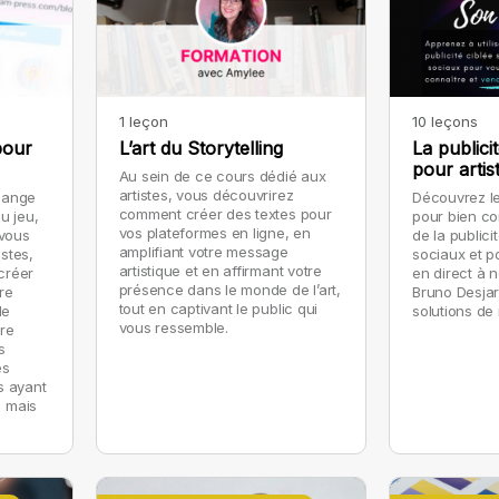
1 leçon
10 leçons
pour
L’art du Storytelling
La public
pour artis
Au sein de ce cours dédié aux
artistes, vous découvrirez
hange
Découvrez le
comment créer des textes pour
u jeu,
pour bien co
vos plateformes en ligne, en
 vous
de la publici
amplifiant votre message
stes,
sociaux et p
artistique et en affirmant votre
 créer
en direct à n
présence dans le monde de l’art,
re
Bruno Desjar
tout en captivant le public qui
de
solutions de
vous ressemble.
tre
s
es
s ayant
m mais
nvestir
à son