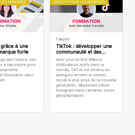
 LES MEMBRES
GRATUIT POUR LES MEMBRES
1 leçon
grâce à une
TikTok : développer une
marque forte
communauté et des
stratégies de contenu
ge des notions clés
Avec plus de 800 Millions
ns à reproduire pour
d’utilisateurs actifs dans le
 empreinte
monde, TikTok est devenu en
et florissante dans
quelques années le réseau
art.
social le plus prisé de la nouvelle
génération, dépassant même
Instagram dans certaines zones
géographiques.