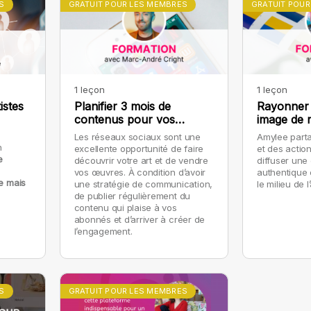
S
GRATUIT POUR LES MEMBRES
GRATUIT POUR
1 leçon
1 leçon
istes
Planifier 3 mois de
Rayonner 
contenus pour vos
image de 
réseaux sociaux
Les réseaux sociaux sont une
Amylee parta
n
excellente opportunité de faire
et des actio
e
découvrir votre art et de vendre
diffuser une
vos œuvres. À condition d’avoir
authentique 
e mais
une stratégie de communication,
le milieu de l’
de publier régulièrement du
contenu qui plaise à vos
abonnés et d’arriver à créer de
l’engagement.
S
GRATUIT POUR LES MEMBRES