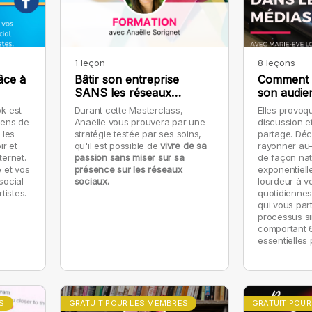
1 leçon
8 leçons
râce à
Bâtir son entreprise
Comment i
SANS les réseaux
son audie
sociaux
réseaux s
k est
Durant cette Masterclass,
Elles provoqu
yens de
Anaëlle vous prouvera par une
discussion e
 les
stratégie testée par ses soins,
partage. Dé
ir et
qu'il est possible de
vivre de sa
rayonner au-d
ernet.
passion sans miser sur sa
de façon nat
 et vos
présence sur les réseaux
exponentiell
social
sociaux.
lourdeur à vo
tistes.
quotidiennes
qui vous par
processus si
comportant 
essentielles
rayonnement 
médias socia
S
GRATUIT POUR LES MEMBRES
GRATUIT POUR